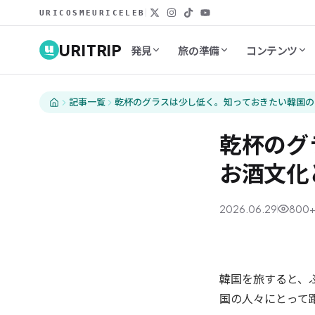
URICOSME
URICELEB
URITRIP
発見
旅の準備
コンテンツ
記事一覧
乾杯のグラスは少し低く。知っておきたい韓国の
乾杯のグ
お酒文化
2026.06.29
800
グルメ
韓国を旅すると、
国の人々にとって