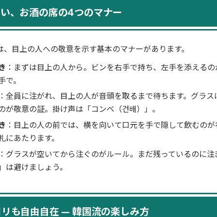
たい、お酒の席の4つのマナー
は、目上の人への敬意を示す基本のマナーがあります。
き
：まずは目上の人から。ビンを右手で持ち、左手を添えるの
手で。
：全員に注がれ、目上の人が音頭を取るまで待ちます。グラス
のが敬意の証。掛け声は「コンベ（건배）」。
き
：目上の人の前では、横を向いて口元を手で隠して飲むのが
礼にあたります。
：グラスが空いてから注ぐのがルール。まだ残っているのに注
」は避けましょう。
リも自由自在 — 韓国流の楽しみ方