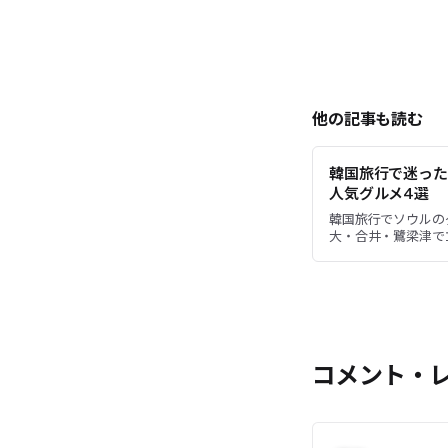
他の記事も読む
韓国旅行で迷った
人気グルメ4選
韓国旅行でソウルの
大・合井・鷺梁津で
ク。韓国チキン、辛
パン、ボリューム満点
コメント・