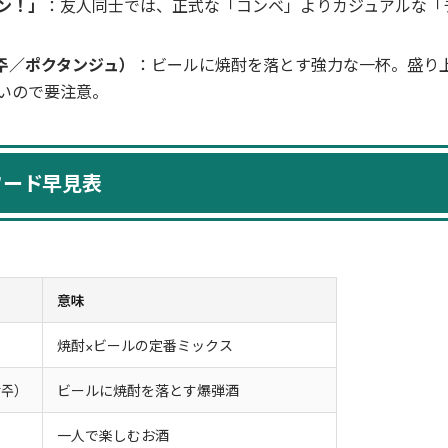
ン！」
：友人同士では、正式な「コンベ」よりカジュアルな「
주／ポクタンジュ）
：ビールに焼酎を落とす強力な一杯。盛り
いので要注意。
ワード早見表
意味
焼酎×ビールの定番ミックス
탄주）
ビールに焼酎を落とす爆弾酒
一人で楽しむお酒