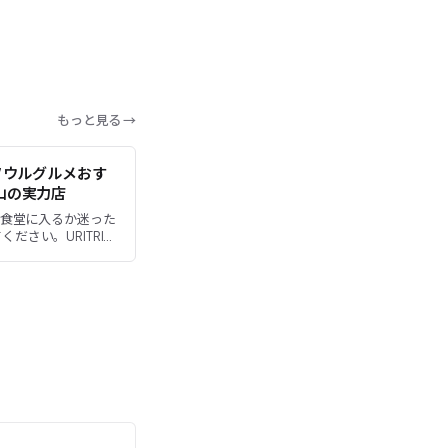
もっと見る →
いソウルグルメおす
山の実力店
の食堂に入るか迷った
ださい。URITRIP
ンミナリ（新龍