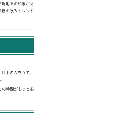
で現地での印象がぐ
最新の飲みトレンド
。目上の人を立て、
す。
との時間がもっと心