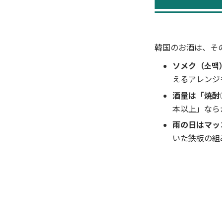
韓国のお酒は、そ
ソメク（소맥
えるアレンジ
酒量は「焼酎
本以上」なら
雨の日はマッ
いた鉄板の組