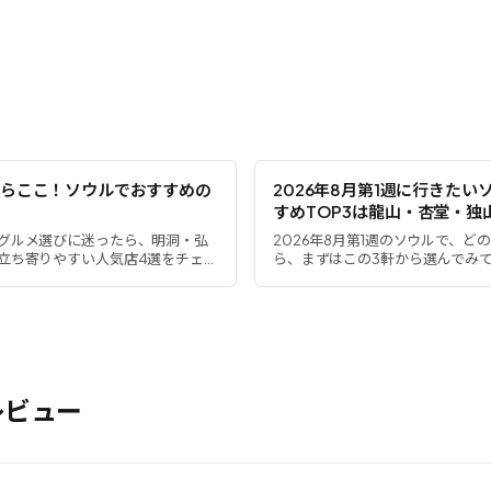
らここ！ソウルでおすすめの
2026年8月第1週に行きた
すめTOP3は龍山・杏堂・独
グルメ選びに迷ったら、明洞・弘
2026年8月第1週のソウルで、ど
立ち寄りやすい人気店4選をチェッ
ら、まずはこの3軒から選んでみてく
くない豚コムタン、個性的な煙突
編集部が新しく登録した、ヌンド
のワッフルを、...
山）、マンドゥジョンパン（...
レビュー