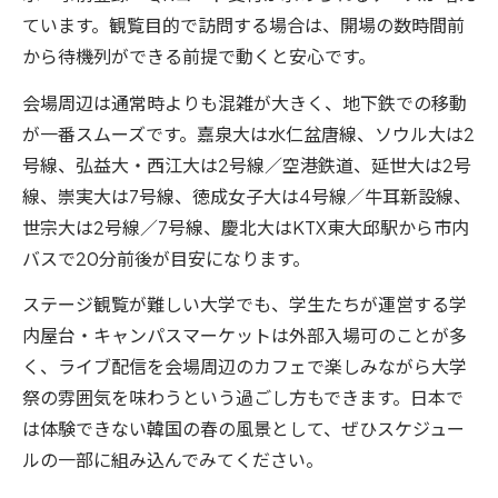
ています。観覧目的で訪問する場合は、開場の数時間前
から待機列ができる前提で動くと安心です。
会場周辺は通常時よりも混雑が大きく、地下鉄での移動
が一番スムーズです。嘉泉大は水仁盆唐線、ソウル大は2
号線、弘益大・西江大は2号線／空港鉄道、延世大は2号
線、崇実大は7号線、徳成女子大は4号線／牛耳新設線、
世宗大は2号線／7号線、慶北大はKTX東大邱駅から市内
バスで20分前後が目安になります。
ステージ観覧が難しい大学でも、学生たちが運営する学
内屋台・キャンパスマーケットは外部入場可のことが多
く、ライブ配信を会場周辺のカフェで楽しみながら大学
祭の雰囲気を味わうという過ごし方もできます。日本で
は体験できない韓国の春の風景として、ぜひスケジュー
ルの一部に組み込んでみてください。