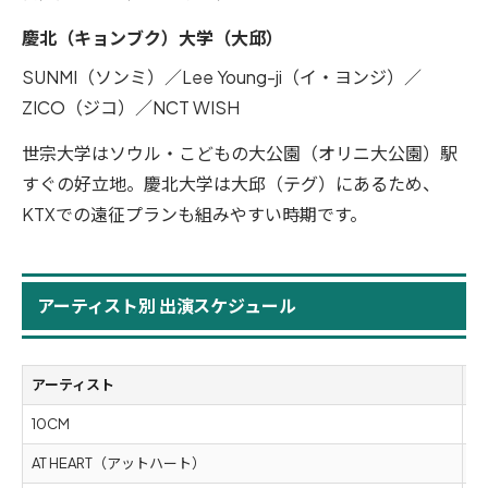
慶北（キョンブク）大学（大邱）
SUNMI（ソンミ）／Lee Young-ji（イ・ヨンジ）／
ZICO（ジコ）／NCT WISH
世宗大学はソウル・こどもの大公園（オリニ大公園）駅
すぐの好立地。慶北大学は大邱（テグ）にあるため、
KTXでの遠征プランも組みやすい時期です。
アーティスト別 出演スケジュール
アーティスト
出
10CM
5
AT HEART（アットハート）
5