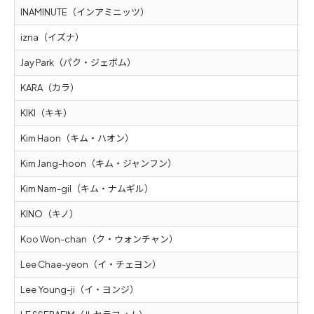
INAMINUTE（インアミニッツ）
5
izna（イズナ）
5
Jay Park（パク・ジェボム）
5
KARA（カラ）
5
KIKI（キキ）
5
Kim Haon（キム・ハオン）
5
Kim Jang-hoon（キム・ジャンフン）
5
Kim Nam-gil（キム・ナムギル）
5
KINO（キノ）
5
Koo Won-chan（ク・ウォンチャン）
5
Lee Chae-yeon（イ・チェヨン）
5
Lee Young-ji（イ・ヨンジ）
5