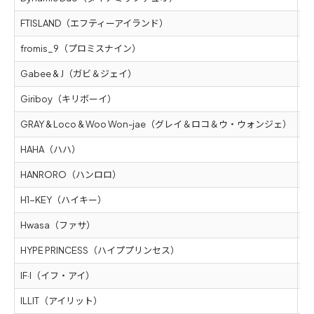
FTISLAND（エフティーアイランド）
5
fromis_9（プロミスナイン）
5
Gabee & J（ガビ＆ジェイ）
5
Giriboy（キリボーイ）
5
GRAY & Loco & Woo Won-jae（グレイ＆ロコ＆ウ・ウォンジェ）
5
HAHA（ハハ）
5
HANRORO（ハンロロ）
5
H1-KEY（ハイキー）
5
Hwasa（ファサ）
5
HYPE PRINCESS（ハイププリンセス）
5
IF·I（イフ・アイ）
5
ILLIT（アイリット）
5