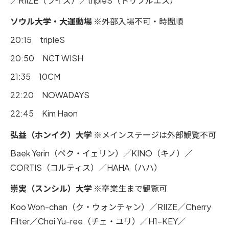
／RIIZE（ライズ）／tripleS（トリプルエス）
ソウル大学・大運動場
※外部入場不可・時間順
20:15 tripleS
20:50 NCT WISH
21:35 10CM
22:20 NOWADAYS
22:45 Kim Haon
弘益（ホンイク）大学
※メインステージは外部観覧不可
Baek Yerin（ペク・イェリン）／KINO（キノ）／
CORTIS（コルティス）／HAHA（ハハ）
崇実（スンシル）大学
※卒業生まで観覧可
Koo Won-chan（ク・ウォンチャン）／RIIZE／Cherry
Filter／Choi Yu-ree（チェ・ユリ）／H1-KEY／