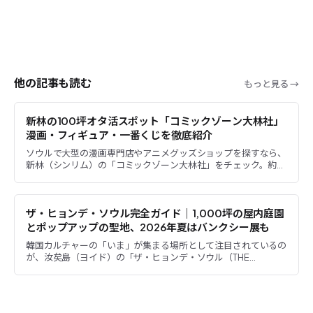
他の記事も読む
もっと見る →
新林の100坪オタ活スポット「コミックゾーン大林社」
漫画・フィギュア・一番くじを徹底紹介
ソウルで大型の漫画専門店やアニメグッズショップを探すなら、
新林（シンリム）の「コミックゾーン大林社」をチェック。約
100坪規模として知られる地下1階の売り場で、新刊漫画、ライト
ノベ...
ザ・ヒョンデ・ソウル完全ガイド｜1,000坪の屋内庭園
とポップアップの聖地、2026年夏はバンクシー展も
韓国カルチャーの「いま」が集まる場所として注目されているの
が、汝矣島（ヨイド）の「ザ・ヒョンデ・ソウル（THE
HYUNDAI SEOUL）」です。1,000坪の屋内庭園「サウンズ...