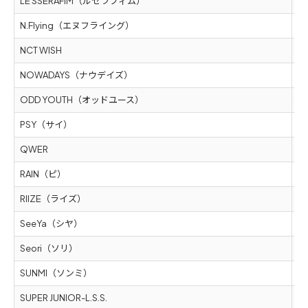
LE SSERAFIM（ルセラフィム）
5
N.Flying（エヌフライング）
5
NCT WISH
5
NOWADAYS（ナウデイズ）
5
ODD YOUTH（オッドユース）
5
PSY（サイ）
5
QWER
5
RAIN（ピ）
5
RIIZE（ライズ）
5
SeeYa（シヤ）
5
Seori（ソリ）
5
SUNMI（ソンミ）
5
SUPER JUNIOR-L.S.S.
5