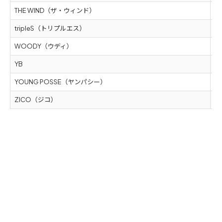
THE WIND（ザ・ウィンド）
5
tripleS（トリプルエス）
5
WOODY（ウディ）
5
YB
5
YOUNG POSSE（ヤンパシー）
5
ZICO（ジコ）
5