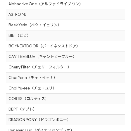
Alphadrive One（アルファドライブ ワン）
5
ASTRO MJ
5
Baek Yerin（ペク・イェリン）
5
BIBI（ビビ）
5
BOYNEXTDOOR（ボーイネクストドア）
5
CAN'T BE BLUE（キャントビーブルー）
5
Cherry Filter（チェリーフィルター）
5
Choi Yena（チェ・イェナ）
5
Choi Yu-ree（チェ・ユリ）
5
CORTIS（コルティス）
5
DEPT（デプト）
5
DRAGON PONY（ドラゴンポニー）
5
Dynamic Duo（ダイナミックデュオ）
5