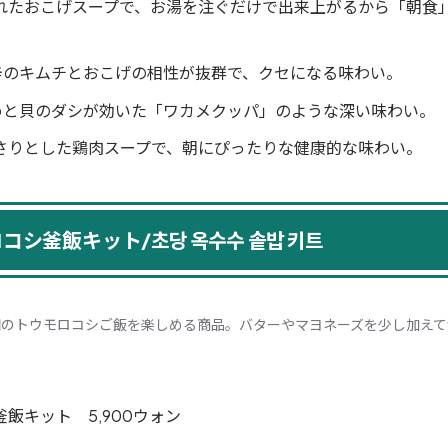
れたおこげスープで、お湯を注ぐだけで出来上がるから「朝食
リ辛のキムチとおこげの相性が抜群で、クセになる味わい。
かめと貝のダシが効いた「ワカメクッパ」のような深い味わい。
さりとした鶏肉スープで、朝にぴったりな健康的な味わい。
コシ釜飯キット/초당 옥수수 솥밥 키트
国のトウモロコシご飯を楽しめる商品。バターやマヨネーズを少し加えて
飯キット 5,900ウォン