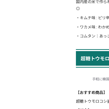
国内産の米で作ら
◎
・キムチ味 : ピ
・ワカメ味 : わ
・コムタン：あっ
超糖トウモロ
手軽に韓
【おすすめ商品】
超糖トウモロコシ釜