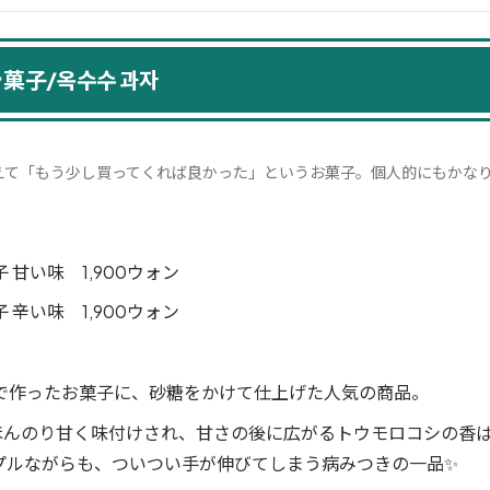
菓子/옥수수 과자
えて「もう少し買ってくれば良かった」というお菓子。個人的にもかなりお
 甘い味 1,900ウォン
 辛い味 1,900ウォン
で作ったお菓子に、砂糖をかけて仕上げた人気の商品。
糖でほんのり甘く味付けされ、甘さの後に広がるトウモロコシの香
プルながらも、ついつい手が伸びてしまう病みつきの一品✨