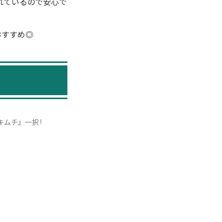
れているので安心で
おすすめ◎
ムチ』一択 !