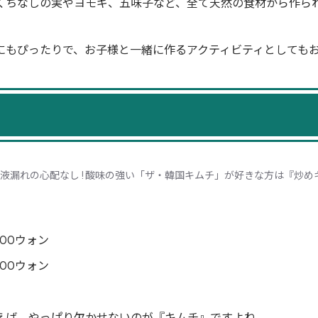
くちなしの実やヨモギ、五味子など、全て天然の食材から作ら
にもぴったりで、お子様と一緒に作るアクティビティとしても
液漏れの心配なし ! 酸味の強い「ザ・韓国キムチ」が好きな方は『炒めキ
900ウォン
900ウォン
えば、やっぱり欠かせないのが『キムチ』ですよね。