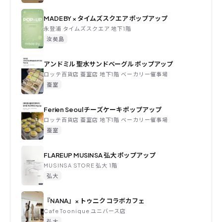
MADE BY × タイムズスクエア ポップアップ
永登浦 タイムズスクエア 地下1階
汝矣島
アンドミル 聖水サンドベーグル ポップアップ
ロッテ百貨店 蚕室店 地下1階 ベーカリー催事場
蚕室
Ferien Seoul チーズケーキ ポップアップ
ロッテ百貨店 蚕室店 地下1階 ベーカリー催事場
蚕室
FLAREUP MUSINSA 弘大 ポップアップ
MUSINSA STORE 弘大 1階
弘大
『NANA』× トゥニク コラボカフェ
Cafe Toonique ユニバース店
弘大