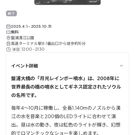
終了したイベント
終了
2025.4.1
-
2025.10.31
無料
盤浦漢江公園
高速ターミナル駅8-1番出口から徒歩約15分
12:00 - 21:30
本日
イベント詳細
盤浦大橋の「月光レインボー噴水」は、2008年に
世界最長の橋の噴水としてギネス認定されたソウル
の名所です。
毎年4～10月に稼働し、全長1,140mのノズルから漢
江の水を音楽と200個のLEDライトに合わせて演
出。昼は水の動き、夜は虹色のライトが輝き、幻想
的でロマンチックなショーを楽しめます。