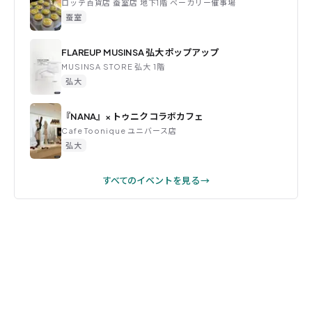
ロッテ百貨店 蚕室店 地下1階 ベーカリー催事場
蚕室
FLAREUP MUSINSA 弘大 ポップアップ
MUSINSA STORE 弘大 1階
弘大
『NANA』× トゥニク コラボカフェ
Cafe Toonique ユニバース店
弘大
すべてのイベントを見る →