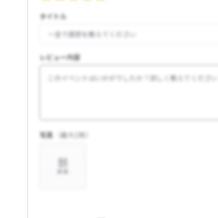
タイトル
レビュー内容
写真
（最大
2
枚）
追加