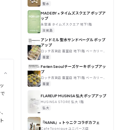
聖水
MADE BY × タイムズスクエア ポップア
ップ
永登浦 タイムズスクエア 地下1階
汝矣島
アンドミル 聖水サンドベーグル ポップ
アップ
ロッテ百貨店 蚕室店 地下1階 ベーカリー催事場
蚕室
Ferien Seoul チーズケーキ ポップアッ
プ
ロッテ百貨店 蚕室店 地下1階 ベーカリー催事場
蚕室
ッ
的で
FLAREUP MUSINSA 弘大 ポップアップ
MUSINSA STORE 弘大 1階
弘大
ー、
ト
『NANA』× トゥニク コラボカフェ
Cafe Toonique ユニバース店