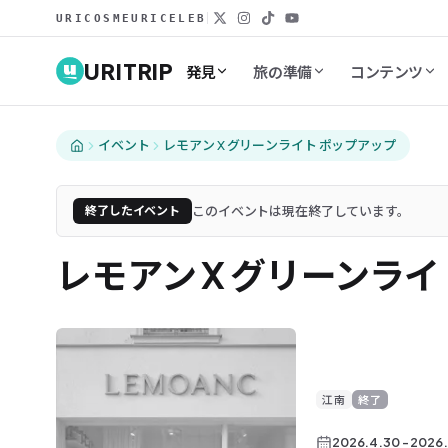
URICOSME
URICELEB
URITRIP
発見
旅の準備
コンテンツ
イベント
レモアン X グリーンライト ポップアップ
このイベントは現在終了しています。
終了したイベント
レモアン X グリーンラ
江南
終了
2026.4.30
-
2026.