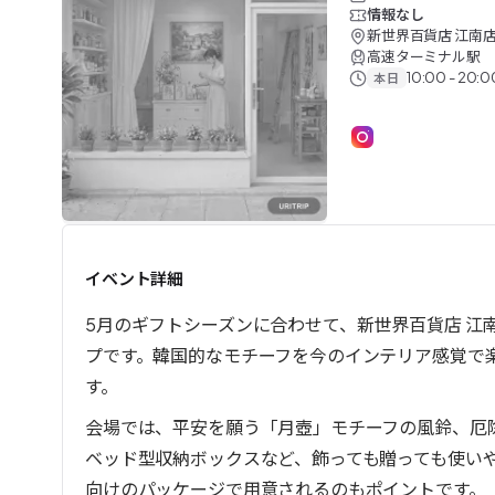
情報なし
新世界百貨店 江南店
高速ターミナル駅
10:00 - 20:0
本日
終了したイベント
イベント詳細
5月のギフトシーズンに合わせて、新世界百貨店 江
プです。韓国的なモチーフを今のインテリア感覚で
す。
会場では、平安を願う「月壺」モチーフの風鈴、厄
ベッド型収納ボックスなど、飾っても贈っても使い
向けのパッケージで用意されるのもポイントです。