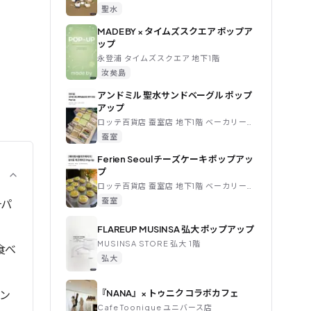
聖水
MADE BY × タイムズスクエア ポップア
ップ
永登浦 タイムズスクエア 地下1階
汝矣島
アンドミル 聖水サンドベーグル ポップ
アップ
ロッテ百貨店 蚕室店 地下1階 ベーカリー催事場
蚕室
Ferien Seoul チーズケーキ ポップアッ
プ
ロッテ百貨店 蚕室店 地下1階 ベーカリー催事場
蚕室
자パ
FLAREUP MUSINSA 弘大 ポップアップ
MUSINSA STORE 弘大 1階
食べ
弘大
ン
『NANA』× トゥニク コラボカフェ
Cafe Toonique ユニバース店