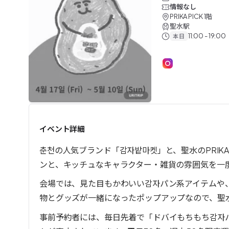
情報なし
PRIKA PICK 1階
聖水駅
11:00 - 19:00
本日
終了したイベント
イベント詳細
춘천の人気ブランド「감자밭마켓」と、聖水のPRIK
ンと、キッチュなキャラクター・雑貨の雰囲気を一
会場では、見た目もかわいい감자パン系アイテムや、P
物とグッズが一緒になったポップアップなので、聖
事前予約者には、毎日先着で「ドバイもちもち감자パ