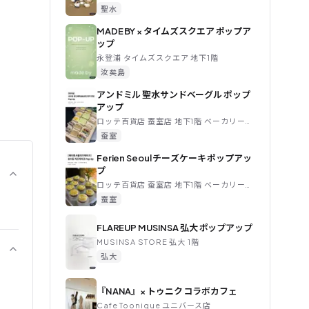
聖水
MADE BY × タイムズスクエア ポップア
ップ
永登浦 タイムズスクエア 地下1階
汝矣島
アンドミル 聖水サンドベーグル ポップ
アップ
ロッテ百貨店 蚕室店 地下1階 ベーカリー催事場
蚕室
Ferien Seoul チーズケーキ ポップアッ
プ
ロッテ百貨店 蚕室店 地下1階 ベーカリー催事場
蚕室
FLAREUP MUSINSA 弘大 ポップアップ
MUSINSA STORE 弘大 1階
弘大
『NANA』× トゥニク コラボカフェ
Cafe Toonique ユニバース店