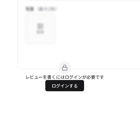
写真
（最大
2
枚）
追加
レビューを書くにはログインが必要です
ログインする