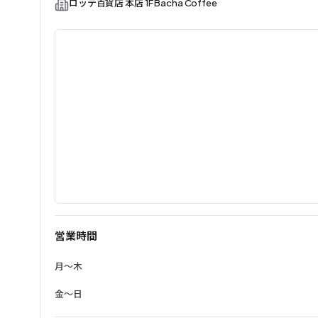
ロッテ百貨店 本店 1F Bacha Coffee
営業時間
月〜木
金〜日