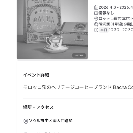
2026.4.3
-
2026.4
情報なし
ロッテ百貨店 本店 1F B
明洞駅 (4号線) 6番
10:30 - 20:3
本日
終了したイベント
イベント詳細
モロッコ発のヘリテージコーヒーブランド Bacha 
場所・アクセス
ソウル市 中区 南大門路 81