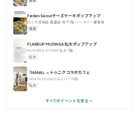
蚕室
Ferien Seoul チーズケーキ ポップアップ
ロッテ百貨店 蚕室店 地下1階 ベーカリー催事場
蚕室
FLAREUP MUSINSA 弘大 ポップアップ
MUSINSA STORE 弘大 1階
弘大
『NANA』× トゥニク コラボカフェ
Cafe Toonique ユニバース店
弘大
すべてのイベントを見る →