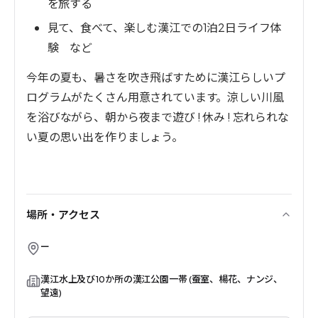
を
旅する
見て、食べて、楽しむ漢江での
1泊2日ライフ体
験 など
今年の
夏
も、
暑さを吹き飛ばすために
漢江らしいプ
ログラムがたくさん用意されています。涼しい川風
を浴びながら、朝から夜まで遊び ! 休み ! 忘れられな
い夏の思い出を作りましょう。
場所・アクセス
ー
漢江水上及び10か所の漢江公園一帯 (蚕室、楊花、ナンジ、
望遠)