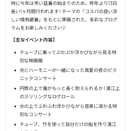
特に今年は早い猛暑の始まりのため、昨年より13日
長い1ヶ月間行われます ! テーマの「コスパの良い涼
しい情熱避暑」をもとに準備された、多彩なプログ
ラムをお楽しみください🎈
【主なイベント内容】
チューブに乗って
ぷかぷか
浮かびながら見る
特
別な映画館
光とハーモニー
が一緒になった
真夏の夜のピク
ニックコンサート
円筒の上で誰がもっと長く耐えられるか ! 漢江上
のスリリングなログロール
水の上でふわふわ浮かびながら
音楽に浸かる特
別なコンサート
チューブ、竹を使って自分だけの船を作り漢江