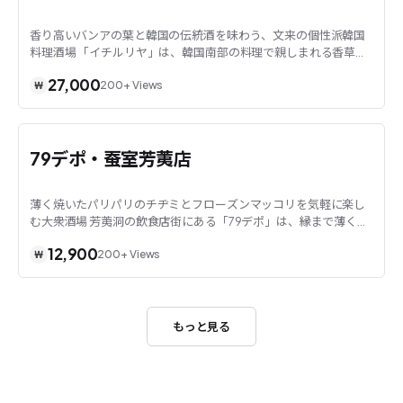
香り高いバンアの葉と韓国の伝統酒を味わう、文来の個性派韓国
料理酒場 「イチルリヤ」は、韓国南部の料理で親しまれる香草
「バンア」を生かした料理で知られる文来の韓国...
27,000
200+
Views
₩
ソウル · 芳荑洞
79デポ・蚕室芳荑店
薄く焼いたパリパリのチヂミとフローズンマッコリを気軽に楽し
む大衆酒場 芳荑洞の飲食店街にある「79デポ」は、縁まで薄く香
ばしく焼いた「パサク・パジョン」と果物風...
12,900
200+
Views
₩
もっと見る