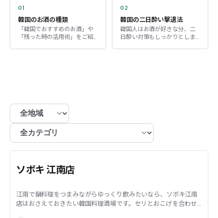
01
02
韓国のお酒の種類
韓国の二日酔い撃退法
「韓国でおすすめのお酒」や
韓国人はお酒が好きな分、二
「残った時の活用術」をご紹
日酔い対策もしっかりとしま
介します。
す。
ソウル · 江南
ソボキ 江南店
江南で鍋料理をつまみながらゆっくり飲みたいなら、ソボキ江南
店はおさえておきたい韓国料理酒場です。セリとおこげを合わせ
た鶏鍋や、牛バラ肉の麻辣鍋など、鍋を中心にし...