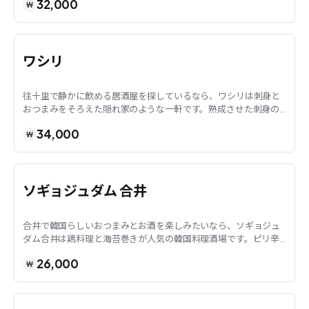
32,000
₩
ソウル · 往十里
ワシリ
往十里で静かに飲める居酒屋を探しているなら、ワシリは刺身と
おつまみをそろえた隠れ家のような一軒です。熟成させた刺身の
盛り合わせやアサリの酒蒸しなど、日本式居酒屋...
34,000
₩
ソウル · 合井
ソギョジュダム 合井
合井で韓国らしいおつまみとお酒を楽しみたいなら、ソギョジュ
ダム合井は鶏料理と海苔巻きが人気の韓国料理酒場です。ピリ辛
の鶏の煮込みや、カムテ（감태＝海藻）を使った...
26,000
₩