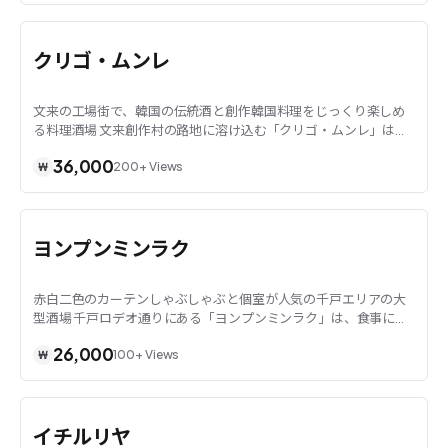
ソウル · 文来
クリゴ・ムンレ
文来の工場街で、韓国の伝統酒と創作韓国料理をじっくり楽しめ
る料理酒場 文来創作村の路地に溶け込む「クリゴ・ムンレ」は、
韓国料理を土台に洋食の技法や現代的な盛り付...
36,000
200+
Views
₩
ソウル · 千戸
ヨンプンミンラク
赤白二色のカーテンしゃぶしゃぶと個室が人気の千戸エリアの大
型酒場 千戸ロデオ通りにある「ヨンプンミンラク」は、食事にな
るボリュームのある料理と豊富なハイボールを...
26,000
100+
Views
₩
ソウル · 文来
イチルリヤ