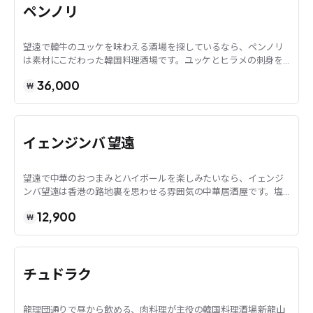
ソウル · 望遠
ペンノリ
望遠で韓牛のユッケを味わえる酒場を探しているなら、ペンノリ
は素材にこだわった韓国料理酒場です。ユッケとヒラメの刺身を
合わせた盛り合わせや、ユッケを巻き込んだキン...
36,000
₩
ソウル · 望遠
イェンジンバ 望遠
望遠で中華のおつまみとハイボールを楽しみたいなら、イェンジ
ンバ望遠は香港の路地裏を思わせる雰囲気の中華居酒屋です。塩
味の酢豚やおこげ入りクリームエビなど、韓国式...
12,900
₩
ソウル · 龍山
チュドラク
龍理団通りで昼から飲める、肉料理が主役の韓国料理酒場 新龍山