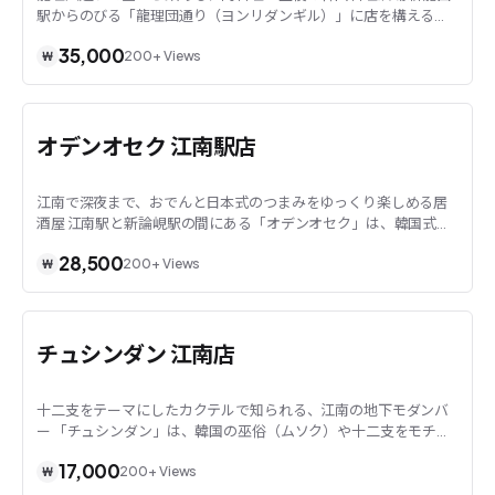
駅からのびる「龍理団通り（ヨンリダンギル）」に店を構える
「チュドラク」は、韓牛のユッケや牛テールのス...
35,000
200+
Views
₩
ソウル · 江南
オデンオセク 江南駅店
江南で深夜まで、おでんと日本式のつまみをゆっくり楽しめる居
酒屋 江南駅と新論峴駅の間にある「オデンオセク」は、韓国式の
おでんと日本の居酒屋メニューを合わせた店で...
28,500
200+
Views
₩
ソウル · 江南
チュシンダン 江南店
十二支をテーマにしたカクテルで知られる、江南の地下モダンバ
ー 「チュシンダン」は、韓国の巫俗（ムソク）や十二支をモチー
フにした空間づくりで人気を集めるバーです。...
17,000
200+
Views
₩