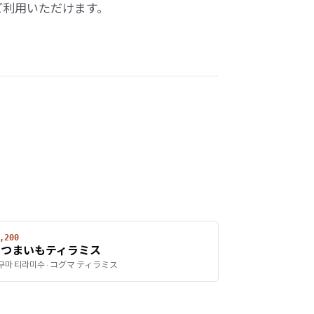
ご利用いただけます。
,200
さつまいもティラミス
구마 티라미수 · コグマ ティラミス