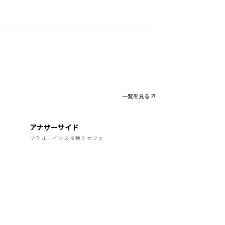
一覧を見る
アナザーサイド
ソウル · インスタ映えカフェ