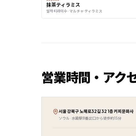
抹茶ティラミス
말차 티라미수 · マルチャ ティラミス
営業時間・アク
서울 강북구 노해로32길 32 1층 커피문화사
ソウル · 水踰駅8番出口から徒歩約15分