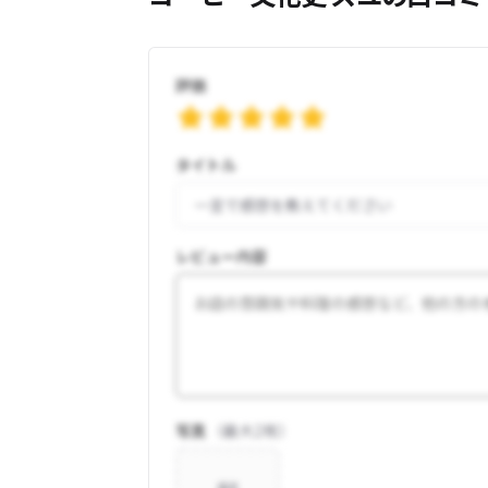
評価
タイトル
レビュー内容
写真
（最大
2
枚）