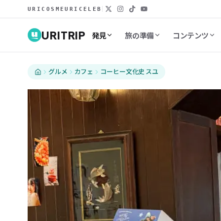
URICOSME
URICELEB
URITRIP
発見
旅の準備
コンテンツ
グルメ
カフェ
コーヒー文化史 スユ