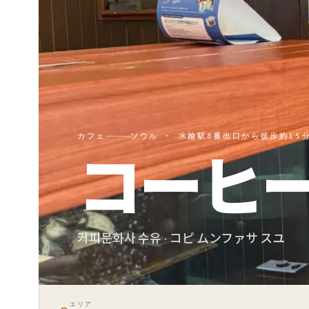
カフェ
ソウル · 水踰駅8番出口から徒歩約15
コーヒー
커피문화사 수유 · コピ ムンファサ スユ
エリア