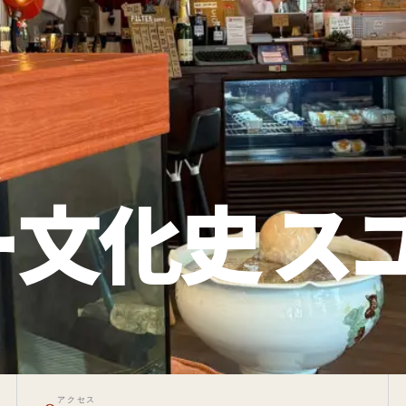
分
文化史 ス
アクセス