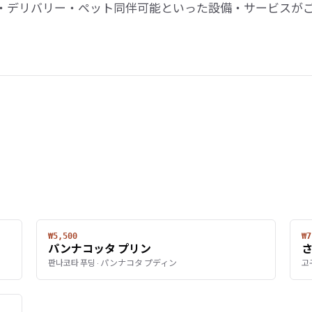
・デリバリー・ペット同伴可能といった設備・サービスが
₩5,500
₩7
パンナコッタ プリン
판나코타 푸딩 · パンナコタ プディン
고