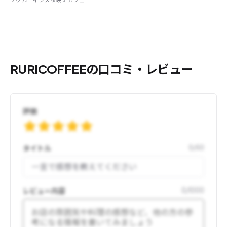
ソウル · インスタ映えカフェ
RURICOFFEEの口コミ・レビュー
評価
タイトル
0
/
50
レビュー内容
0
/
1000