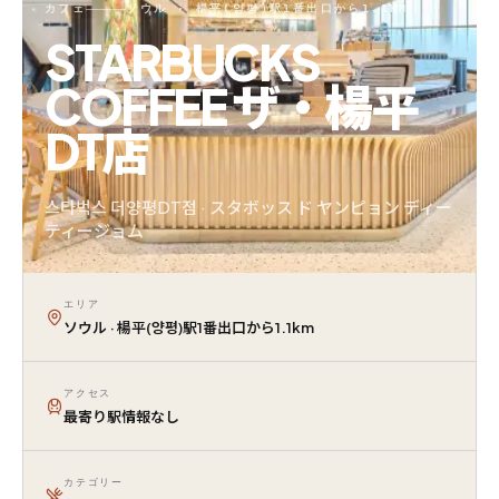
カフェ
ソウル · 楊平(양평)駅1番出口から1.1KM
STARBUCKS
COFFEE ザ・楊平
DT店
스타벅스 더양평DT점 · スタボッス ド ヤンピョン ディー
ティージョム
エリア
ソウル · 楊平(양평)駅1番出口から1.1km
アクセス
最寄り駅情報なし
カテゴリー