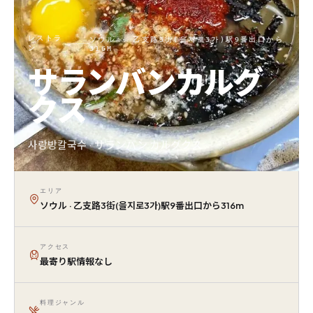
レストラ
ソウル · 乙支路3街(을지로3가)駅9番出口から
ン
316M
サランバンカルグ
クス
사랑방칼국수 · サランバン カルグクス
エリア
ソウル · 乙支路3街(을지로3가)駅9番出口から316m
アクセス
最寄り駅情報なし
料理ジャンル