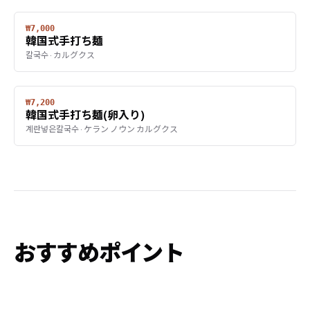
₩7,000
韓国式手打ち麺
칼국수 · カルグクス
₩7,200
韓国式手打ち麺(卵入り)
계란넣은칼국수 · ケラン ノウン カルグクス
おすすめポイント