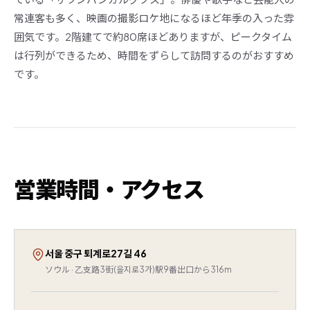
常連客も多く、映画の撮影ロケ地になるほど年季の入った雰
囲気です。2階建てで約80席ほどありますが、ピークタイム
は行列ができるため、時間をずらして訪問するのがおすすめ
です。
営業時間・アクセス
서울 중구 퇴계로27길 46
ソウル · 乙支路3街(을지로3가)駅9番出口から316m