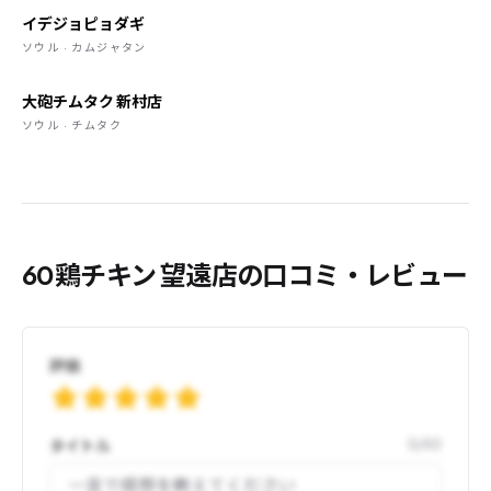
イデジョピョダギ
ソウル · カムジャタン
大砲チムタク 新村店
ソウル · チムタク
60鶏チキン 望遠店の口コミ・レビュー
評価
タイトル
0
/
50