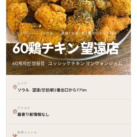
レストラン
ソウル · 望遠(망원)駅2番出口から771M
60鶏チキン 望遠店
60계치킨 망원점 · ユッシッケチキン マンウォンジョム
エリア
ソウル · 望遠(망원)駅2番出口から771m
アクセス
最寄り駅情報なし
料理ジャンル