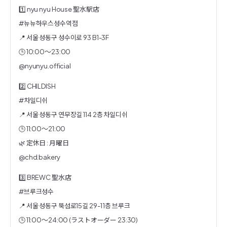
1️⃣ nyu nyu House 聖水駅店
#뉴뉴하우스성수역점
📍 서울 성동구 성수이로 93 B1-3F
🕒 10:00〜23:00
@nyunyu.official
2️⃣ CHILDISH
#차일디쉬
📍 서울 성동구 연무장길 114 2층 차일디쉬
🕒 11:00〜21:00
🌿 定休日 : 月曜日
@chd.bakery
3️⃣ BREWC 聖水店
#브루크성수
📍 서울 성동구 뚝섬로15길 29-1 1층 브루크
🕒 11:00〜24:00 (ラストオーダー 23:30)