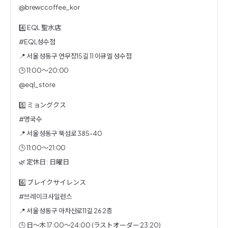
@brewccoffee_kor
4️⃣ EQL 聖水店
#EQL성수점
📍 서울 성동구 연무장15길 11 이큐엘 성수점
🕒 11:00〜20:00
@eql_store
5️⃣ ミョングクス
#명국수
📍 서울 성동구 뚝섬로 385-40
🕒 11:00〜21:00
🌿 定休日 : 日曜日
6️⃣ ブレイクサイレンス
#브레이크사일런스
📍 서울 성동구 아차산로11길 26 2층
🕒 日〜木 17:00～24:00 (ラストオーダー 23:20)