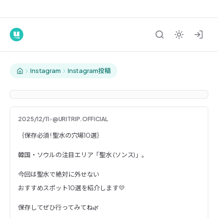
Instagram
Instagram投稿
2025/12/11
•
@URITRIP.OFFICIAL
｛保存必須 ! 聖水の穴場10選｝ 韓
｛保存必須 ! 聖水の穴場10選｝
韓国・ソウルの注目エリア「聖水 (ソンス)」。
今回は聖水で絶対に外せない
おすすめスポット10選を紹介します💛
保存してぜひ行ってみてね🌿