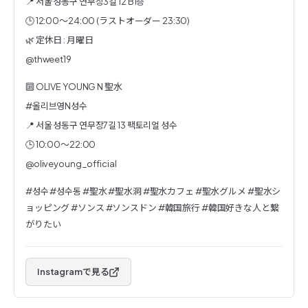
📍 서울 성동구 연무장3길 12 B1층
🕒 12:00〜24:00 (ラストオーダー 23:30)
🌿 定休日 : 月曜日
@thweet19
🔟 OLIVE YOUNG N 聖水
#올리브영N성수
📍 서울 성동구 연무장7길 13 팩토리얼 성수
🕒 10:00～22:00
@oliveyoung_official
#성수 #성수동 #聖水 #聖水洞 #聖水カフェ #聖水グルメ #聖水シ
ョッピング #ソンス #ソンスドン #韓国旅行 #韓国好きな人と繋
がりたい
Instagramで見る