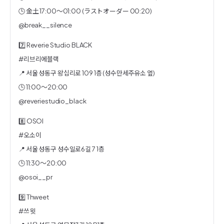
🕒 金土 17:00～01:00 (ラストオーダー 00:20)
@break__silence
7️⃣ Reverie Studio BLACK
#리브리에블랙
📍 서울 성동구 왕십리로 109 1층 (성수만세주유소 옆)
🕒 11:00〜20:00
@reveriestudio_black
8️⃣ OSOI
#오소이
📍 서울 성동구 성수일로6길 7 1층
🕒 11:30～20:00
@osoi__pr
9️⃣ Thweet
#쓰윗