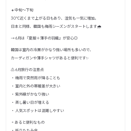
🔸中旬〜下旬
30℃近くまで上がる日もあり、湿気も一気に増加。
日本と同様、韓国も梅雨シーズンがスタートします🌧️
→ 6月は『夏服＋薄手の羽織』が安心◎
韓国は室内の冷房がかなり強い場所も多いので、
カーディガンや薄手シャツがあると便利です✨
⚠️ 6月旅行の注意点
・ 梅雨で突然雨が降ることも
・ 室内と外の寒暖差が大きい
・ 紫外線がかなり強い
・ 蒸し暑い日が増える
・ 人気スポットは混雑しやすい
▫️あると便利なもの
・ 折りたたみ傘