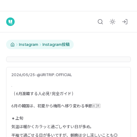
Instagram
Instagram投稿
2026/05/25
•
@URITRIP.OFFICIAL
. ｛ 6月渡韓する人必見 ! 完全ガイド
.
｛ 6月渡韓する人必見 ! 完全ガイド ｝
6月の韓国は、初夏から梅雨へ移り変わる季節🇰🇷
🔸上旬
気温は暖かくカラッと過ごしやすい日が多め。
半袖で過ごせる日が多いですが、朝晩は少し涼しいことも◎