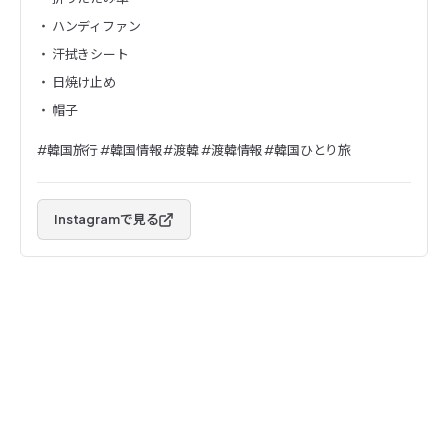
・ ハンディファン
・ 汗拭きシート
・ 日焼け止め
・ 帽子
#韓国旅行 #韓国情報 #渡韓 #渡韓情報 #韓国ひとり旅
Instagramで見る