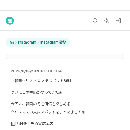
Instagram
Instagram投稿
2025/11/11
•
@URITRIP.OFFICIAL
｛韓国クリスマス 人気スポット8選｝
｛韓国クリスマス 人気スポット8選｝
ついにこの季節がやってきた🎄
今回は、韓国の冬を何倍も楽しめる
クリスマスの人気スポットをまとめました❄️
1️⃣ 明洞 新世界百貨店本店