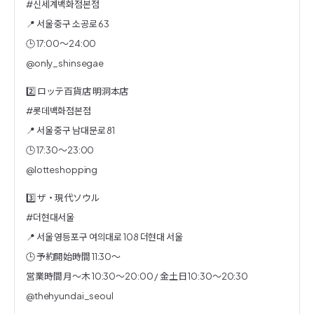
#신세계백화점본점
📍 서울 중구 소공로 63
🕒 17:00〜24:00
@only_shinsegae
2️⃣ ロッテ百貨店 明洞本店
#롯데백화점본점
📍 서울 중구 남대문로 81
🕒 17:30〜23:00
@lotteshopping
3️⃣ ザ・現代ソウル
#더현대서울
📍 서울 영등포구 여의대로 108 더현대 서울
🕒 予約開始時間 11:30〜
営業時間 月～木 10:30〜20:00 / 金土日 10:30〜20:30
@thehyundai_seoul