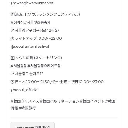
@gwanghwamunmarket
7️⃣ 清渓川 (ソウルランタンフェスティバル)
#청계천 #서울빛초롱축제
📍 서울 강남구 압구정로42길 27
🕒 ライトアップ 18:00〜22:00
@seoullanternfestival
8️⃣ ソウル広場 (スケートリンク)
#서울광장 #서울광장스케이트장
📍 서울 중구 을지로 12
🕒 日～木 10:00～21:30 / 金～土曜・祝日 10:00～23:00
@seoul_official
#韓国クリスマス #韓国イルミネーション #韓国イベント #韓国
情報 #韓国旅行
Instagramで見る