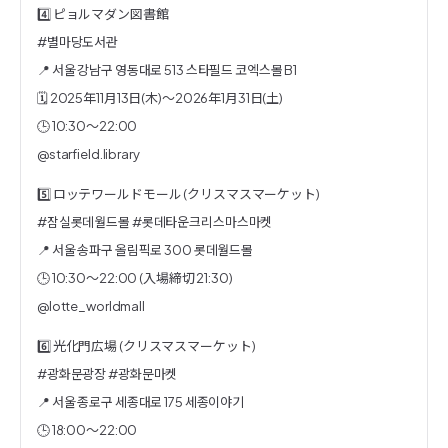
4️⃣ ピョルマダン図書館
#별마당도서관
📍 서울 강남구 영동대로 513 스타필드 코엑스몰 B1
🗓️ 2025年11月13日(木)〜2026年1月31日(土)
🕒 10:30〜22:00
@starfield.library
5️⃣ ロッテワールドモール (クリスマスマーケット)
#잠실롯데월드몰 #롯데타운크리스마스마켓
📍 서울 송파구 올림픽로 300 롯데월드몰
🕒 10:30〜22:00 (入場締切 21:30)
@lotte_worldmall
6️⃣ 光化門広場 (クリスマスマーケット)
#광화문광장 #광화문마켓
📍 서울 종로구 세종대로 175 세종이야기
🕒 18:00〜22:00