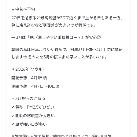
🔸中旬〜下旬
20日を過ぎると最高気温が20℃近くまで上がる日もある一方、
急に冷え込むなど寒暖差が大きいのが特徴です。
→ 3月は『脱ぎ着しやすい重ね着コーデ』が安心◎
韓国の桜は日本よりやや遅めで、例年3月下旬〜4月上旬に開花
します🌸 そのため3月の桜はまだ早いことが多いです。
▫️2026年(ソウル)
開花予想：4月1日頃
満開予想：4月7日〜10日頃
▫️3月旅行の注意点
✔ 黄砂・PM2.5がひどい
✔ 朝晩の寒暖差が大きい
✔ 風が強い日が多い
#韓国旅行 #韓国情報 #韓国ひとり旅 #ソウル旅行 #渡韓