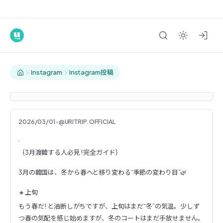
Instagram
Instagram投稿
2026/03/01
•
@URITRIP.OFFICIAL
. ｛3月渡韓する人必見 ! 完全ガイド
.
｛3月渡韓する人必見 ! 完全ガイド｝
3月の韓国は、冬から春へと移り変わる“季節の変わり目”🌿
🔸上旬
もう春だ ! と油断しがちですが、上旬はまだ“冬”の気温。少しず
つ春の気配を感じ始めますが、冬のコートはまだ手放せません。