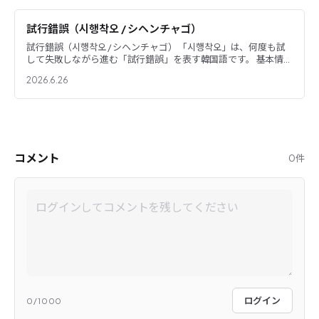
試行錯誤（시행착오 / シヘンチャゴ）
試行錯誤（시행착오 / シヘンチャゴ） 「시행착오」は、何度も試
して失敗しながら進む「試行錯誤」を表す韓国語です。 基本情
報 ハングル：시행착오 発音：シヘンチャゴ [sihaen...
2026.6.26
コメント
0
件
ログイン
0
/1000