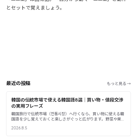
とセットで覚えましょう。
最近の投稿
もっと見る →
韓国の伝統市場で使える韓国語8選｜買い物・値段交渉
の実用フレーズ
韓国旅行で伝統市場（전통시장）へ行くなら、買い物に使える韓
国語を少し覚えておくと楽しさがぐっと広がります。野菜や果物
を選ぶ、惣菜を容器に入れる、試食をお願いする、魚を食べやす
2026.8.5
く下処...