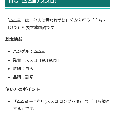
自ら（스스로 / ススロ）
「스스로」は、他人に言われずに自分から行う「自ら・
自分で」を表す韓国語です。
基本情報
ハングル
：스스로
発音
：ススロ [seuseuro]
意味
：自ら
品詞
：副詞
使い方のポイント
「스스로 공부하다(ススロ コンブハダ)」で「自ら勉強
する」です。