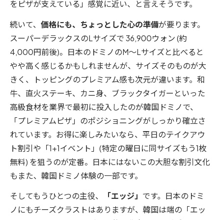
をピザが支えている」感覚に近い、と言えそうです。
続いて、
価格にも、ちょっとした心の準備
が要ります。
スーパーデラックスのLサイズで 36,900ウォン (約
4,000円前後)。日本のドミノのM〜Lサイズと比べると
やや高く感じるかもしれませんが、サイズそのものが大
きく、トッピングのプレミアム感も次元が違います。和
牛、直火ステーキ、カニ身、ブラックタイガーといった
高級食材を業界で最初に投入したのが韓国ドミノで、
「プレミアムピザ」のポジショニングがしっかり確立さ
れています。お得に楽しみたいなら、平日のテイクアウ
ト割引や「1+1イベント」(特定の曜日に同サイズもう1枚
無料) を狙うのが定番。日本にはないこの大胆な割引文化
もまた、韓国ドミノ体験の一部です。
そしてもうひとつの主役、
「エッジ」
です。日本のドミ
ノにもチーズクラストはありますが、韓国は端の「エッ