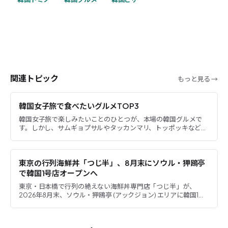
関連トピック
もっと見る →
韓国女子旅で食べたいグルメTOP3
韓国女子旅で楽しみたいことのひとつが、本場の韓国グルメで
す。しかし、サムギョプサルやタッカンマリ、トッポッキなど候
補が多く、「限られた旅行中に何を食べればいい？」と迷う人も
多いので
東京の行列海鮮丼「つじ半」、8月末にソウル・狎鴎亭
で韓国1号店オープンへ
東京・日本橋で行列の絶えない海鮮丼専門店「つじ半」が、
2026年8月末、ソウル・狎鴎亭 (アックジョン) エリアに韓国1号
店「つじ半 島山店」をオープンする予定です。 本店では開店