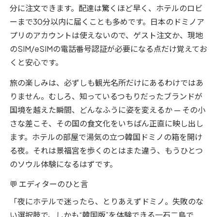
分に注文できます。配達は驚くほど早く、ホテルのロビ
ーまで30分以内に届くことも多めです。日本のドミノア
プリのアカウントは使えないので、ゲスト注文か、現地
のSIM/eSIMの電話番号認証が必要になる点だけ覚えてお
くと安心です。
旅の楽しみは、必ずしも観光名所だけにあるわけではあ
りません。むしろ、知っているつもりだったブランドが
国境を越えた瞬間、どんなふうに姿を変えるか — その小
さな差こそ、その国の食文化をいちばん正直に映し出し
ます。ホテルの部屋で湯気の立つ韓国ドミノの箱を開け
る夜。それは景福宮を歩くのとはまた違う、もうひとつ
のソウル体験になるはずです。
💬 エディターのひと言
「夜にホテルで迷ったら、とりあえずドミノ。失敗のな
い選択肢で、しかも“韓国版”を体験できる一石二鳥で