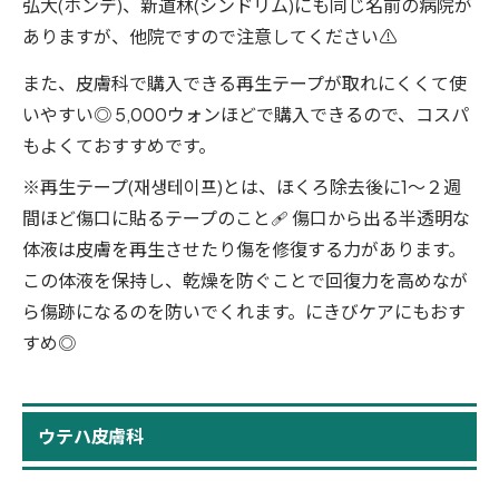
弘大(ホンデ)、新道林(シンドリム)にも同じ名前の病院が
ありますが、他院ですので注意してください⚠️
また、皮膚科で購入できる再生テープが取れにくくて使
いやすい◎ 5,000ウォンほどで購入できるので、コスパ
もよくておすすめです。
※再生テープ(재생테이프)とは、ほくろ除去後に1〜２週
間ほど傷口に貼るテープのこと🩹 傷口から出る半透明な
体液は皮膚を再生させたり傷を修復する力があります。
この体液を保持し、乾燥を防ぐことで回復力を高めなが
ら傷跡になるのを防いでくれます。にきびケアにもおす
すめ◎
ウテハ皮膚科