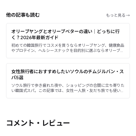
他の記事も読む
もっと見る →
オリーブヤングとオリーブベターの違い｜どっちに行
く？2026年最新ガイド
初めての韓国旅行でコスメを買うならオリーブヤング、健康食品
やプロテイン、ヘルシースナックを目的別に選ぶならオリーブベ
ターがおすすめです。名前は似ていますが、オリーブベターは高
級版で...
女性旅行者におすすめしたいソウルのチムジルバン・ス
パ5選
ソウル旅行で歩き疲れた夜や、ショッピングの合間に立ち寄りた
い韓国式スパ。この記事では、女性一人旅・友だち旅でも使いや
すいことを基準に、ソウル市内のチムジルバンとスパを5か所に
絞って...
コメント・レビュー