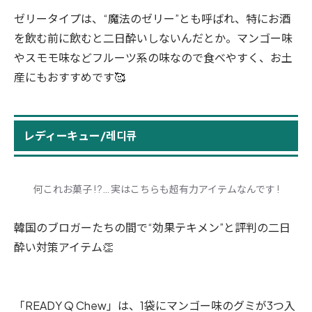
ゼリータイプは、“魔法のゼリー”とも呼ばれ、特にお酒
を飲む前に飲むと二日酔いしないんだとか。マンゴー味
やスモモ味などフルーツ系の味なので食べやすく、お土
産にもおすすめです🥰
レディーキュー/레디큐
何これお菓子 ! ?… 実はこちらも超有力アイテムなんです !
韓国のブロガーたちの間で“効果テキメン”と評判の二日
酔い対策アイテム👏
「READY Q Chew」は、1袋にマンゴー味のグミが3つ入