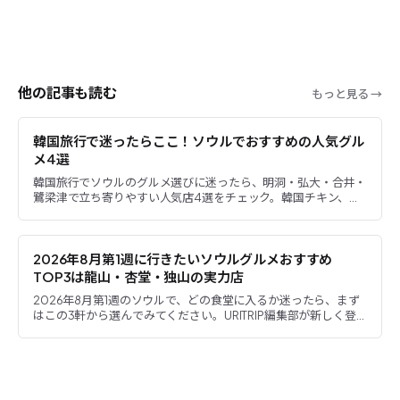
他の記事も読む
もっと見る →
韓国旅行で迷ったらここ！ソウルでおすすめの人気グル
メ4選
韓国旅行でソウルのグルメ選びに迷ったら、明洞・弘大・合井・
鷺梁津で立ち寄りやすい人気店4選をチェック。韓国チキン、辛
くない豚コムタン、個性的な煙突パン、ボリューム満点のワッフ
ルを、...
2026年8月第1週に行きたいソウルグルメおすすめ
TOP3は龍山・杏堂・独山の実力店
2026年8月第1週のソウルで、どの食堂に入るか迷ったら、まず
はこの3軒から選んでみてください。URITRIP編集部が新しく登
録した、ヌンドンミナリ（新龍山）、マンドゥジョンパン（...