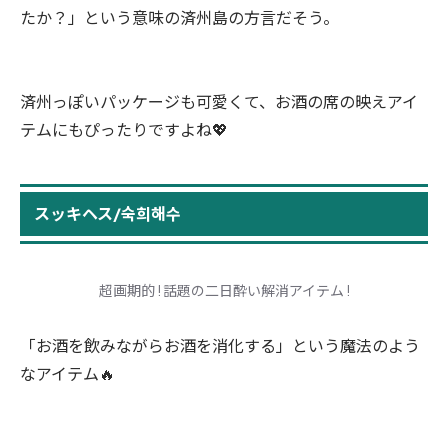
たか？」という意味の済州島の方言だそう。
済州っぽいパッケージも可愛くて、お酒の席の映えアイ
テムにもぴったりですよね💖
スッキヘス/숙희해수
超画期的 ! 話題の二日酔い解消アイテム !
「お酒を飲みながらお酒を消化する」という魔法のよう
なアイテム🔥