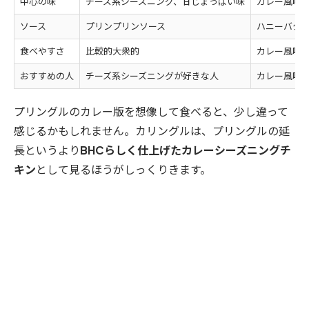
中心の味
チーズ系シーズニング、甘じょっぱい味
カレー風味
ソース
プリンプリンソース
ハニーバタ
食べやすさ
比較的大衆的
カレー風味
おすすめの人
チーズ系シーズニングが好きな人
カレー風味
プリングルのカレー版を想像して食べると、少し違って
感じるかもしれません。カリングルは、プリングルの延
長というより
BHCらしく仕上げたカレーシーズニングチ
キン
として見るほうがしっくりきます。