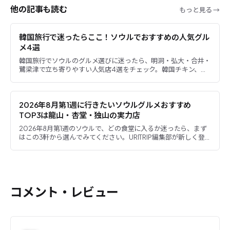
他の記事も読む
もっと見る →
韓国旅行で迷ったらここ！ソウルでおすすめの人気グル
メ4選
韓国旅行でソウルのグルメ選びに迷ったら、明洞・弘大・合井・
鷺梁津で立ち寄りやすい人気店4選をチェック。韓国チキン、辛
くない豚コムタン、個性的な煙突パン、ボリューム満点のワッフ
ルを、...
2026年8月第1週に行きたいソウルグルメおすすめ
TOP3は龍山・杏堂・独山の実力店
2026年8月第1週のソウルで、どの食堂に入るか迷ったら、まず
はこの3軒から選んでみてください。URITRIP編集部が新しく登
録した、ヌンドンミナリ（新龍山）、マンドゥジョンパン（...
コメント・レビュー