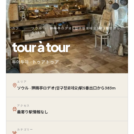
カフ
ソウル · 狎鴎亭ロデオ(압구정로데오)駅5番出口か
ェ
ら383M
tour à tour
투아투아 · トゥアトゥア
エリア
ソウル · 狎鴎亭ロデオ(압구정로데오)駅5番出口から383m
アクセス
最寄り駅情報なし
カテゴリー