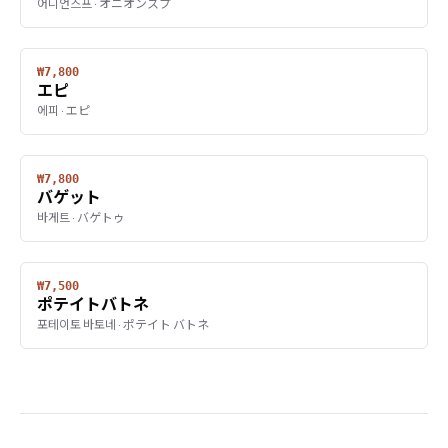
어니언스프 · オニオンスプ
₩7,800
エピ
에피 · エピ
₩7,800
バゲット
바게트 · バゲトゥ
₩7,500
ポテイトバトネ
포테이토 바토네 · ポテイト バトネ