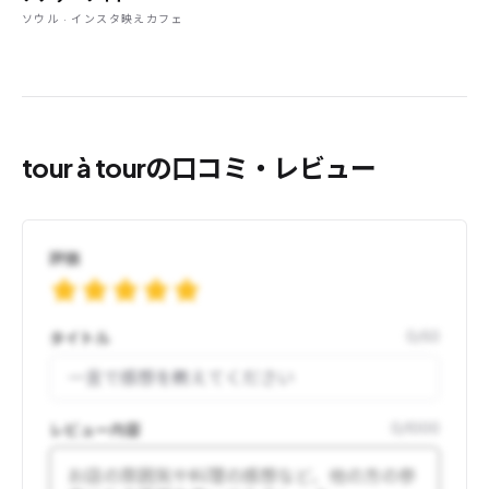
ソウル · インスタ映えカフェ
tour à tourの口コミ・レビュー
評価
タイトル
0
/
50
レビュー内容
0
/
1000