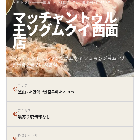
レストラン
釜山 · 서면역 7번 출구에서 414M
マッチャントゥル
王ソグムクイ 西面
店
マッチャンドゥルワンソグムクイ ソミョンジョム · 맛
찬들왕소금구이 서면점
エリア
釜山 · 서면역 7번 출구에서 414m
アクセス
最寄り駅情報なし
料理ジャンル