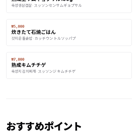
숙성생삼겹살 · スッソンセンサムギョプサル
₩5,000
炊きたて石焼ごはん
갓지은 돌솥밥 · カッチウン トルソッパプ
₩7,000
熟成キムチチゲ
숙성지 김치찌개 · スッソンジ キムチチゲ
おすすめポイント