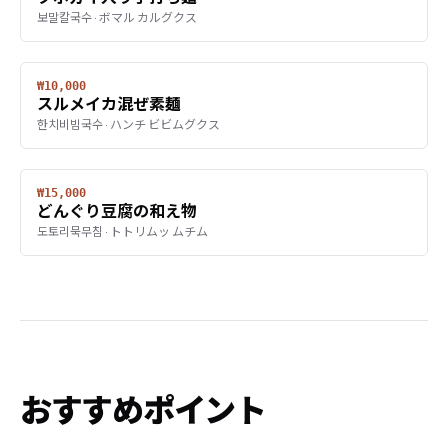
보말칼국수 · ボマル カルグクス
₩10,000
スルメイカ混ぜ素麺
한치비빔국수 · ハンチ ビビムグクス
₩15,000
どんぐり豆腐の和え物
도토리묵무침 · トトリムッ ムチム
おすすめポイント