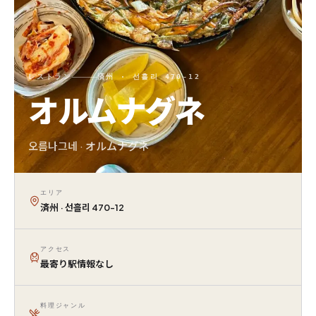
レストラン
済州 · 선흘리 470-12
オルムナグネ
오름나그네 · オルムナグネ
エリア
済州 · 선흘리 470-12
アクセス
最寄り駅情報なし
料理ジャンル