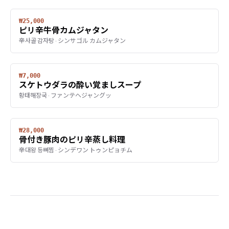
₩25,000
ピリ辛牛骨カムジャタン
辛사골 감자탕 · シンサゴル カムジャタン
₩7,000
スケトウダラの酔い覚ましスープ
황태해장국 · ファンテヘジャングッ
₩28,000
骨付き豚肉のピリ辛蒸し料理
辛대왕 등뼈찜 · シンデワン トゥンピョチム