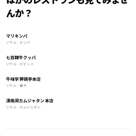
んか？
マリキンパ
ソウル · キンパ
七百韓牛クッパ
ソウル · ビビンバ
牛味学 狎鴎亭本店
ソウル · 韓牛
漢南洞カムジャタン 本店
ソウル · カムジャタン