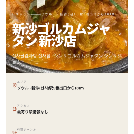
レストラン
ソウル · 新沙(신사)駅5番出口から181M
新沙ゴルカムジャ
タン 新沙店
신사골감자탕 신사점 · シンサゴルカムジャタン シンサジ
ョム
エリア
ソウル · 新沙(신사)駅5番出口から181m
アクセス
最寄り駅情報なし
料理ジャンル