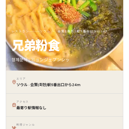
レストラン
ソウル · 会賢(회현)駅5番出口から24M
兄弟粉食
형제분식 · ヒョンジェプンシッ
エリア
ソウル · 会賢(회현)駅5番出口から24m
アクセス
最寄り駅情報なし
料理ジャンル