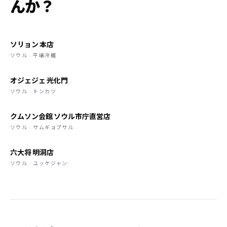
んか？
ソリョン 本店
ソウル · 平壌冷麺
オジェジェ 光化門
ソウル · トンカツ
クムソン会館 ソウル市庁直営店
ソウル · サムギョプサル
六大将 明洞店
ソウル · ユッケジャン