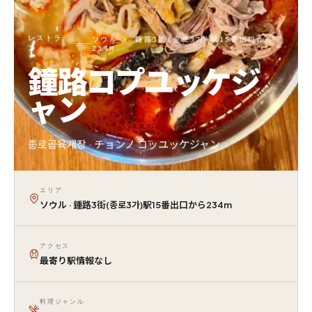
レストラ
ソウル · 鍾路3街(종로3가)駅15番出口から
ン
234M
鐘路コプユッケジ
ャン
종로곱육개장 · チョンノ コッユッケジャン
エリア
ソウル · 鍾路3街(종로3가)駅15番出口から234m
アクセス
最寄り駅情報なし
料理ジャンル