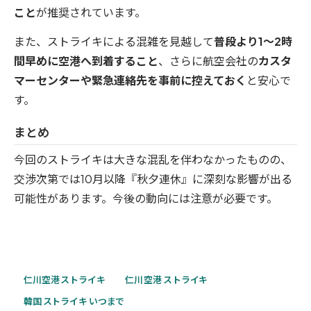
こと
が推奨されています。
また、ストライキによる混雑を見越して
普段より1〜2時
間早めに空港へ到着すること
、さらに航空会社の
カスタ
マーセンターや緊急連絡先を事前に控えておく
と安心で
す。
まとめ
今回のストライキは大きな混乱を伴わなかったものの、
交渉次第では10月以降『秋夕連休』に深刻な影響が出る
可能性があります。
今後の動向には注意が必要です。
仁川空港 ストライキ
仁川 空港 ストライキ
韓国 ストライキ いつまで