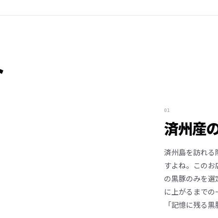
ト
01
済州産
済州島を訪れる
すよね。このお
の黒豚のみを選
に上がるまでの
「記憶に残る黒