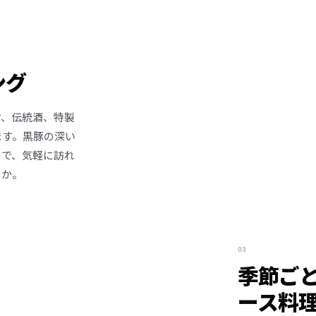
ング
ケ、伝統酒、特製
ます。黒豚の深い
ので、気軽に訪れ
うか。
03
季節ご
ース料