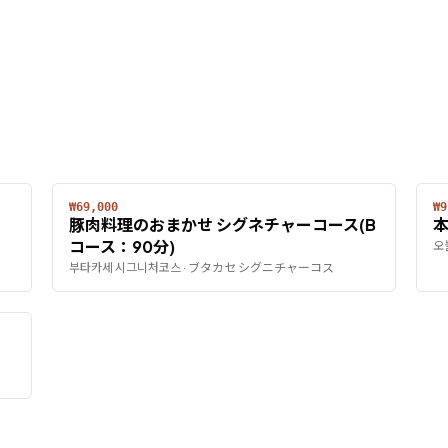
₩69,000
₩9
豚肉料理のおまかせ シグネチャーコース(B
本
コース：90分)
오
부타카세 시그니처코스 · ブタカセ シグニチャーコス