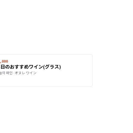
,000
日のおすすめワイン(グラス)
늘의 와인 · オヌレ ワイン