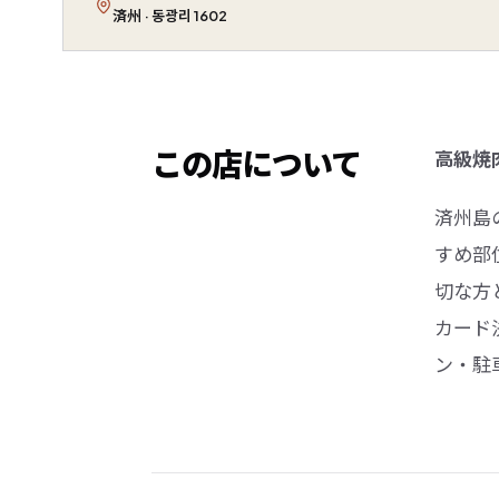
済州 · 동광리 1602
この店について
高級焼
済州島
すめ部
切な方
カード
ン・駐