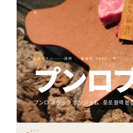
レストラン
済州 · 동광리 1602
プンロ
プンロ ブラック ポンジョム · 풍로 블랙 본
エリア