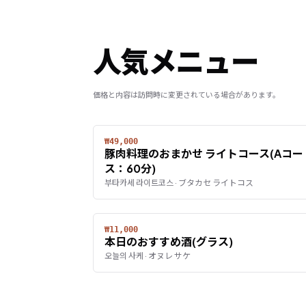
人気メニュー
価格と内容は訪問時に変更されている場合があります。
₩49,000
豚肉料理のおまかせ ライトコース(Aコー
ス：60分)
부타카세 라이트코스 · ブタカセ ライトコス
₩11,000
本日のおすすめ酒(グラス)
오늘의 사케 · オヌレ サケ