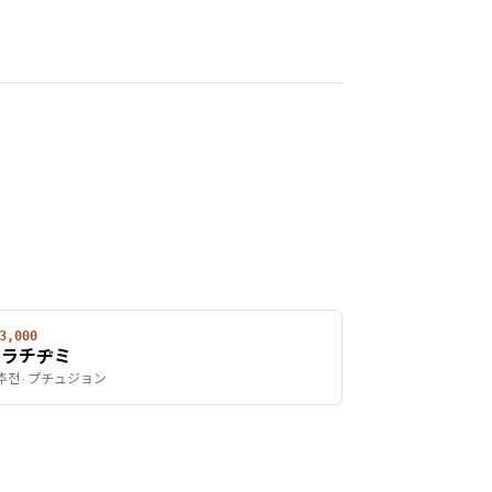
3,000
ニラチヂミ
추전 · プチュジョン