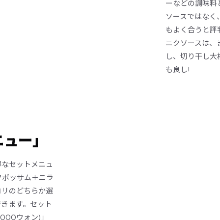
ーなどの調味料
ソースではなく
もよく合うと評
ニクソースは、
し、切り干し大
も良し!
ニュー」
得なセットメニュ
クポッサム＋ニラ
コリのどちらか選
できます。セット
000ウォン)」