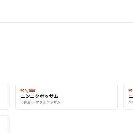
₩29,000
₩1
ニンニクポッサム
마늘보쌈 · マヌルポッサム
부