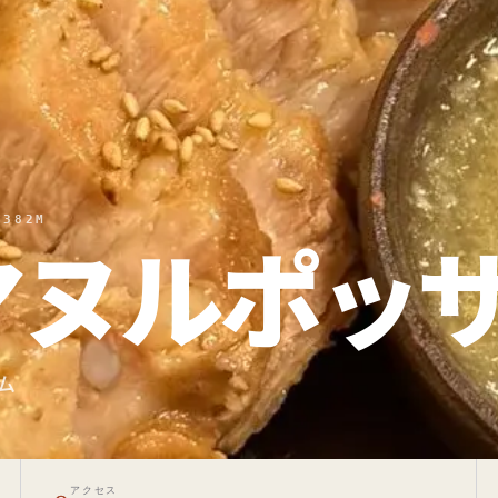
382M
マヌルポッ
ム
アクセス