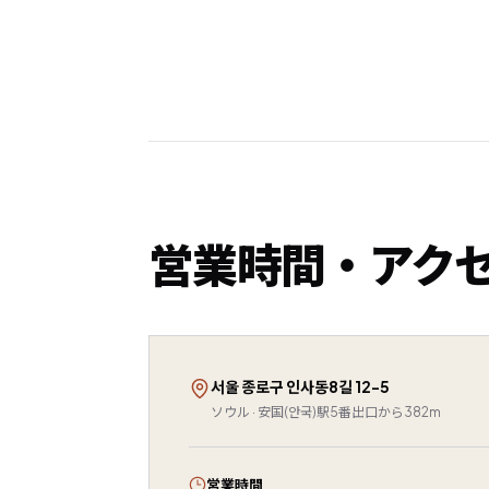
営業時間・アク
서울 종로구 인사동8길 12-5
ソウル · 安国(안국)駅5番出口から382m
営業時間