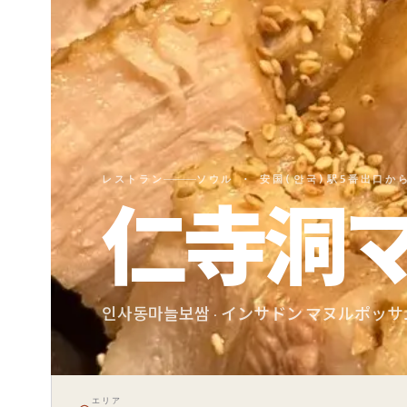
レストラン
ソウル · 安国(안국)駅5番出口から
仁寺洞
인사동마늘보쌈 · インサドン マヌルポッサ
エリア