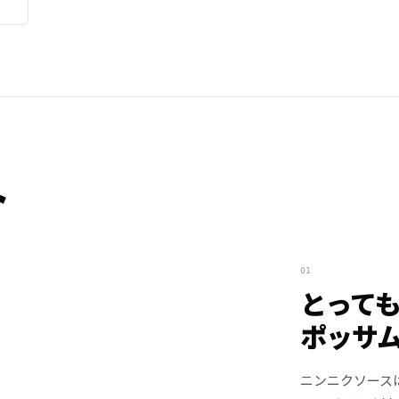
ト
01
とって
ポッサ
ニンニクソース