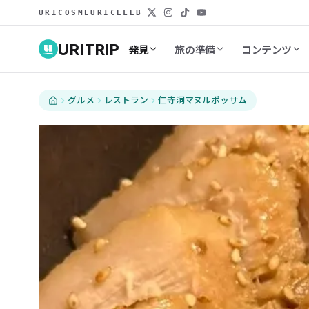
URICOSME
URICELEB
URITRIP
発見
旅の準備
コンテンツ
グルメ
レストラン
仁寺洞マヌルポッサム