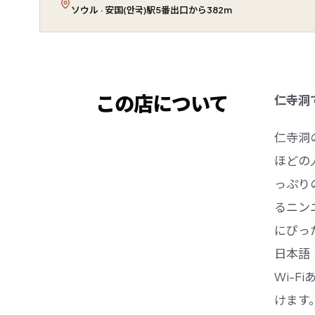
ソウル · 安国(안국)駅5番出口から382m
この店について
仁寺洞
仁寺洞
ほどの
っぷり
るニン
にぴっ
日本語
Wi-
けます