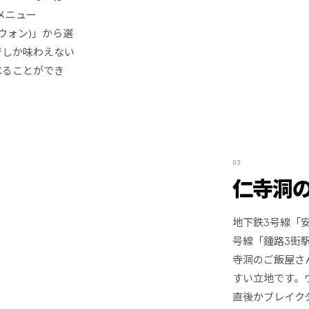
前メニュー
00ウォン)」から選
でしか味わえない
べることができ
03
仁寺洞
地下鉄3号線「
号線「鍾路3街
寺洞のご飯屋さ
すい立地です。
直後かブレイク