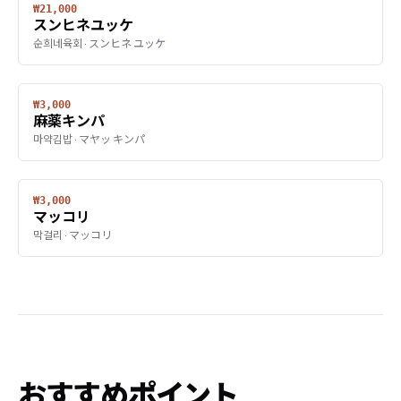
₩21,000
スンヒネユッケ
순희네육회 · スンヒネ ユッケ
₩3,000
麻薬キンパ
마약김밥 · マヤッ キンパ
₩3,000
マッコリ
막걸리 · マッコリ
おすすめポイント