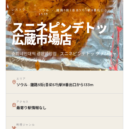
レストラ
ソウル · 鐘路5街(종로5가)駅8番出口から
ン
133M
スニネピンデトッ
広蔵市場店
순희네빈대떡 광장시장점 · スニネピンデトッ クァンジャ
ンシジャンジョム
エリア
ソウル · 鐘路5街(종로5가)駅8番出口から133m
アクセス
最寄り駅情報なし
料理ジャンル