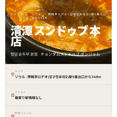
レストラ
ソウル · 狎鴎亭ロデオ(압구정로데오)駅5番出口
ン
から348M
清潭 スンドゥブ 本
店
청담 순두부 본점 · チョンダムスンドゥブ ポンジョム
エリア
ソウル · 狎鴎亭ロデオ(압구정로데오)駅5番出口から348m
アクセス
最寄り駅情報なし
料理ジャンル