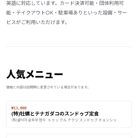
英語に対応しています。カード決済可能・団体利用可
能・テイクアウトOK・駐車場ありといった設備・サー
ビスがご利用いただけます。
人気メニュー
価格と内容は訪問時に変更されている場合があります。
₩13,000
(特)牡蠣とテナガダコのスンドゥブ定食
(특)굴낙지 순두부 정식 · トゥッ クル ナクジ スンドゥブ チョンシッ