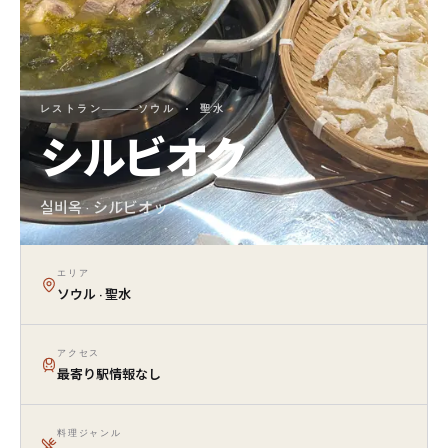
レストラン
ソウル · 聖水
シルビオク
실비옥 · シルビオッ
エリア
ソウル · 聖水
アクセス
最寄り駅情報なし
料理ジャンル