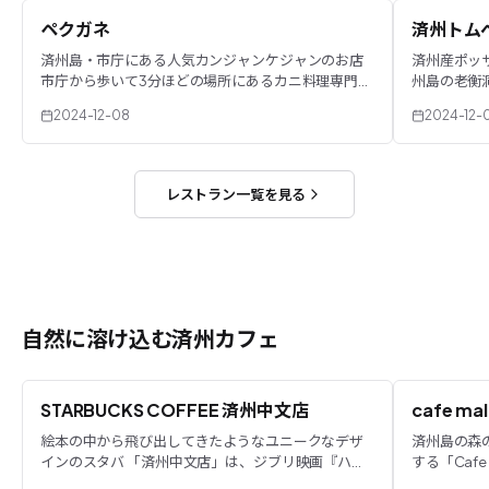
ペクガネ
済州トム
済州島・市庁にある人気カンジャンケジャンのお店
済州産ポッ
市庁から歩いて3分ほどの場所にあるカニ料理専門店
州島の老衡
で、済州でカニといえば「ペクガネ」というほどな
光客だけで
2024-12-08
2024-12-
んだとか。このお店...
な済州の郷土
レストラン一覧を見る
自然に溶け込む済州カフェ
STARBUCKS COFFEE 済州中文店
cafe mal
絵本の中から飛び出してきたようなユニークなデザ
済州島の森
インのスタバ 「済州中文店」は、ジブリ映画『ハウ
する「Caf
ルの動く城』を思わせるユニークなデザインの建物
ざまな動物