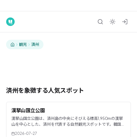
済州
済州旅行
自然・グルメ・イベントを一目でチェック。
観光
済州
名所を見る
済州を象徴する人気スポット
漢拏山国立公園
漢拏山国立公園は、済州島の中央にそびえる標高1,950mの漢拏
山を中心とした、済州を代表する自然観光スポットです。韓国最
高峰の山であり、ユネスコ世界自然遺産・生物圏保存地域・世界
2026-07-27
ジオパークという三つの国際的な価値を持っています。