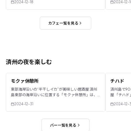
2024-12-18
2024-12-1
で、“韓国で最も変わ...
草を食べ...
カフェ一覧を見る
済州の夜を楽しむ
モクァ休憩所
チハド
東部海岸沿いの“半干しイカ”が美味しい居酒屋 済州
済州島で9
島東部の海岸沿いに位置する「モクァ休憩所」は、
屋 「チハド
オーシャンビューを楽しみながら美味しい“半干しイ
ドスーパー(
2024-12-31
2024-12-3
カ”を堪能できる...
代のレト...
バー一覧を見る