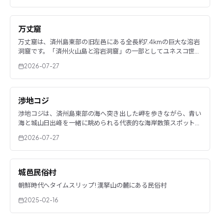
万丈窟
万丈窟は、済州島東部の旧左邑にある全長約7.4kmの巨大な溶岩
洞窟です。「済州火山島と溶岩洞窟」の一部としてユネスコ世界
自然遺産に登録され、溶岩鍾乳、溶岩棚、溶岩流線など、火山活
2026-07-27
動が残した地形を間近で観察できます。
渉地コジ
渉地コジは、済州島東部の海へ突き出した岬を歩きながら、青い
海と城山日出峰を一緒に眺められる代表的な海岸散策スポットで
す。「コジ」は済州方言で海へ突き出した岬を意味し、火山性の
2026-07-27
赤い土、奇岩、草原がつくる済州らしい風景が広がります。
城邑民俗村
朝鮮時代へタイムスリップ ! 漢拏山の麓にある民俗村
2025-02-16